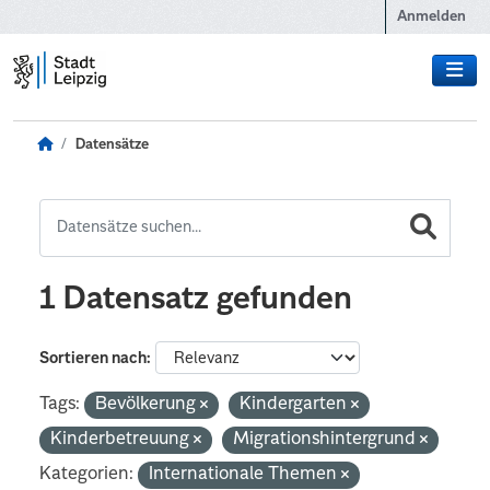
Zum Hauptinhalt wechseln
Anmelden
Datensätze
1 Datensatz gefunden
Sortieren nach
Tags:
Bevölkerung
Kindergarten
Kinderbetreuung
Migrationshintergrund
Kategorien:
Internationale Themen