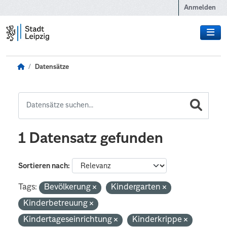
Zum Hauptinhalt wechseln
Anmelden
Datensätze
1 Datensatz gefunden
Sortieren nach
Tags:
Bevölkerung
Kindergarten
Kinderbetreuung
Kindertageseinrichtung
Kinderkrippe