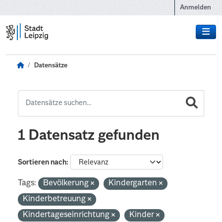
Zum Hauptinhalt wechseln
Anmelden
Datensätze
1 Datensatz gefunden
Sortieren nach
Tags:
Bevölkerung
Kindergarten
Kinderbetreuung
Kindertageseinrichtung
Kinder