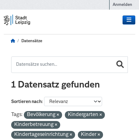
Zum Hauptinhalt wechseln
Anmelden
Datensätze
1 Datensatz gefunden
Sortieren nach
Tags:
Bevölkerung
Kindergarten
Kinderbetreuung
Kindertageseinrichtung
Kinder