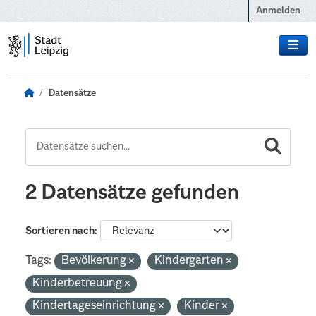
Zum Hauptinhalt wechseln
Anmelden
Datensätze
2 Datensätze gefunden
Sortieren nach
Tags:
Bevölkerung
Kindergarten
Kinderbetreuung
Kindertageseinrichtung
Kinder