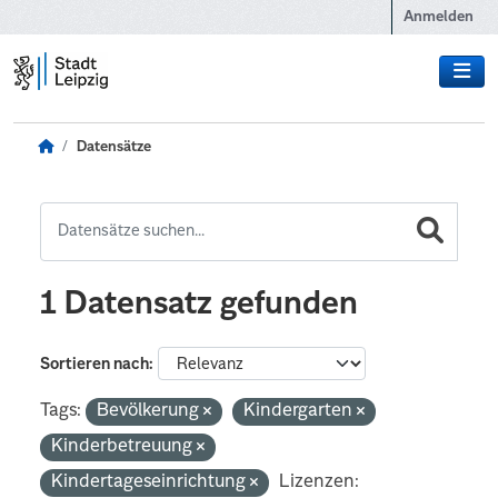
Zum Hauptinhalt wechseln
Anmelden
Datensätze
1 Datensatz gefunden
Sortieren nach
Tags:
Bevölkerung
Kindergarten
Kinderbetreuung
Kindertageseinrichtung
Lizenzen: