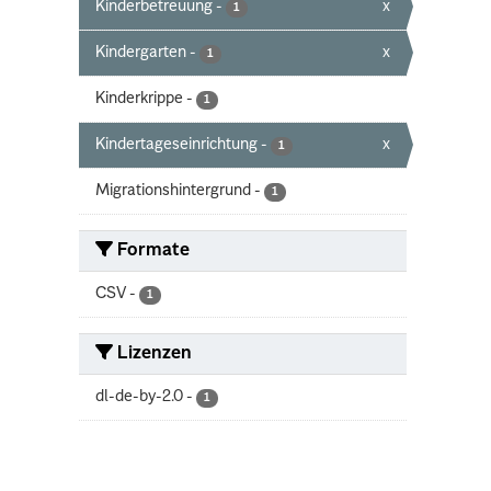
Kinderbetreuung
-
x
1
Kindergarten
-
x
1
Kinderkrippe
-
1
Kindertageseinrichtung
-
x
1
Migrationshintergrund
-
1
Formate
CSV
-
1
Lizenzen
dl-de-by-2.0
-
1