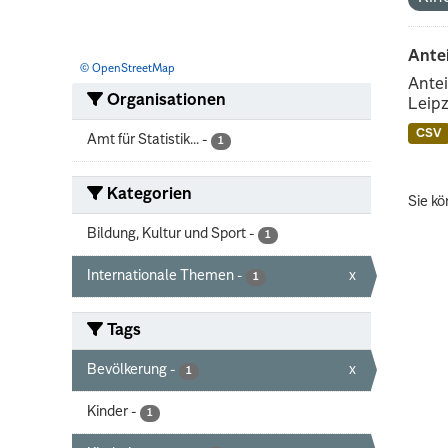
Ante
© OpenStreetMap
Antei
Organisationen
Leipz
CSV
Amt für Statistik...
-
1
Kategorien
Sie kö
Bildung, Kultur und Sport
-
1
Internationale Themen
-
x
1
Tags
Bevölkerung
-
x
1
Kinder
-
1