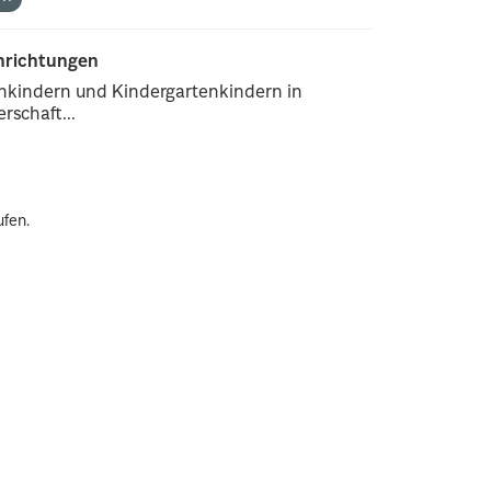
inrichtungen
enkindern und Kindergartenkindern in
rschaft...
ufen.