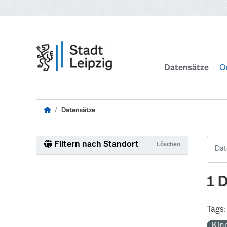
Zum Hauptinhalt wechseln
Datensätze
O
Datensätze
Filtern nach Standort
Löschen
1 
Tags:
Kin