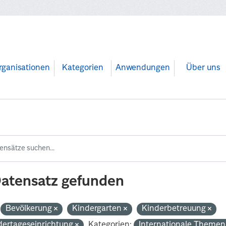
rganisationen
Kategorien
Anwendungen
Über uns
Datensatz gefunden
Bevölkerung
Kindergarten
Kinderbetreuung
dertageseinrichtung
Kategorien:
Internationale Theme