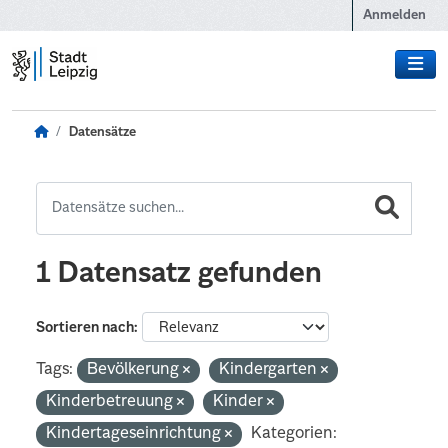
Zum Hauptinhalt wechseln
Anmelden
Datensätze
1 Datensatz gefunden
Sortieren nach
Tags:
Bevölkerung
Kindergarten
Kinderbetreuung
Kinder
Kindertageseinrichtung
Kategorien: