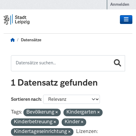
Zum Hauptinhalt wechseln
Anmelden
Datensätze
1 Datensatz gefunden
Sortieren nach
Tags:
Bevölkerung
Kindergarten
Kinderbetreuung
Kinder
Kindertageseinrichtung
Lizenzen: