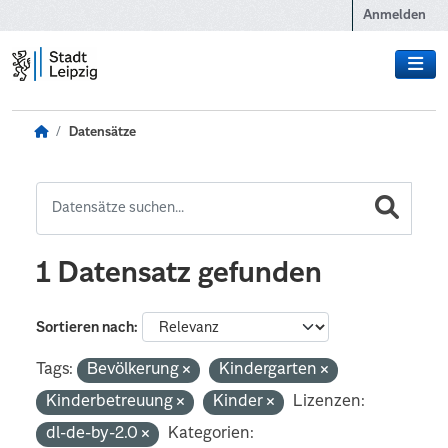
Zum Hauptinhalt wechseln
Anmelden
Datensätze
1 Datensatz gefunden
Sortieren nach
Tags:
Bevölkerung
Kindergarten
Kinderbetreuung
Kinder
Lizenzen:
dl-de-by-2.0
Kategorien: