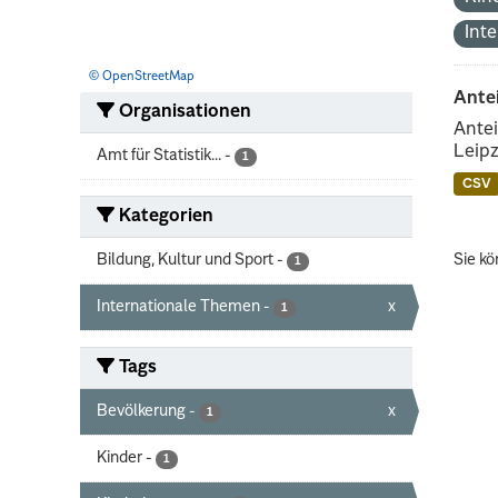
Int
© OpenStreetMap
Ante
Organisationen
Antei
Leipz
Amt für Statistik...
-
1
CSV
Kategorien
Bildung, Kultur und Sport
-
Sie kö
1
Internationale Themen
-
x
1
Tags
Bevölkerung
-
x
1
Kinder
-
1