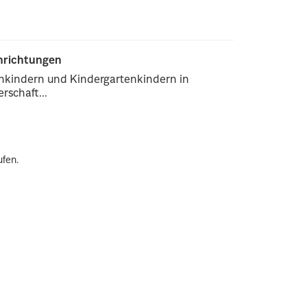
inrichtungen
enkindern und Kindergartenkindern in
rschaft...
ufen.