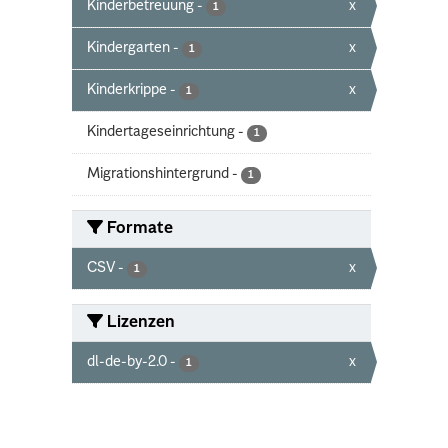
Kinderbetreuung
-
x
1
Kindergarten
-
x
1
Kinderkrippe
-
x
1
Kindertageseinrichtung
-
1
Migrationshintergrund
-
1
Formate
CSV
-
x
1
Lizenzen
dl-de-by-2.0
-
x
1