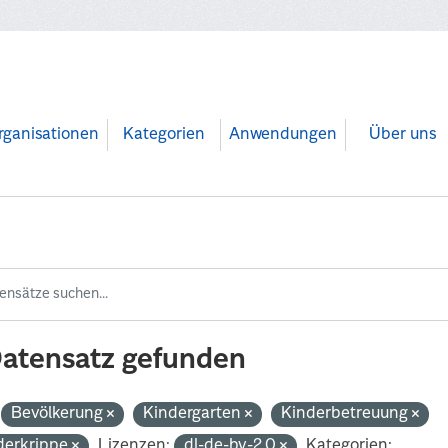
rganisationen
Kategorien
Anwendungen
Über uns
Datensatz gefunden
Bevölkerung
Kindergarten
Kinderbetreuung
derkrippe
Lizenzen:
dl-de-by-2.0
Kategorien: