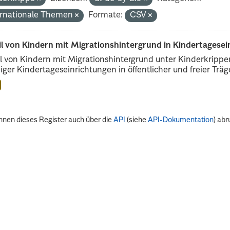
ernationale Themen
Formate:
CSV
il von Kindern mit Migrationshintergrund in Kindertagese
l von Kindern mit Migrationshintergrund unter Kinderkripp
iger Kindertageseinrichtungen in öffentlicher und freier Träge
nnen dieses Register auch über die
API
(siehe
API-Dokumentation
) abr