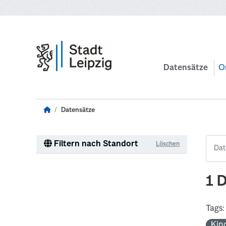
Zum Hauptinhalt wechseln
Datensätze
O
Datensätze
Filtern nach Standort
Löschen
1 
Tags:
Kin