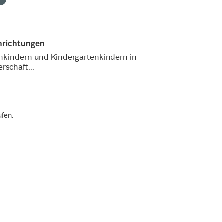
inrichtungen
enkindern und Kindergartenkindern in
rschaft...
ufen.