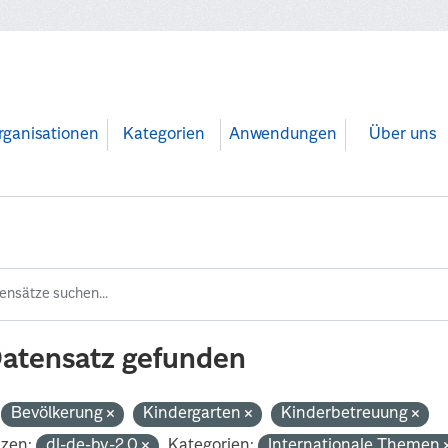
rganisationen
Kategorien
Anwendungen
Über uns
Datensatz gefunden
Bevölkerung
Kindergarten
Kinderbetreuung
nzen:
dl-de-by-2.0
Kategorien:
Internationale Themen