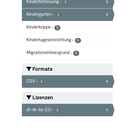
Kinderbetreuung
-
x
1
Kindergarten
-
x
1
Kinderkrippe
-
1
Kindertageseinrichtung
-
1
Migrationshintergrund
-
1
Formate
CSV
-
x
1
Lizenzen
dl-de-by-2.0
-
x
1