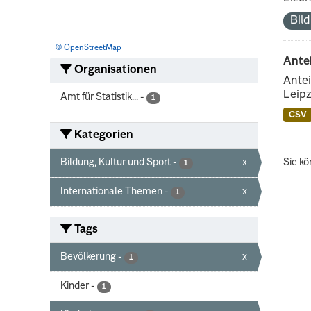
Bil
© OpenStreetMap
Ante
Organisationen
Antei
Leipz
Amt für Statistik...
-
1
CSV
Kategorien
Bildung, Kultur und Sport
-
x
Sie kö
1
Internationale Themen
-
x
1
Tags
Bevölkerung
-
x
1
Kinder
-
1