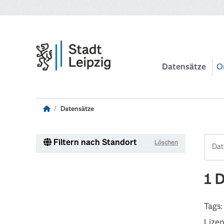
Zum Hauptinhalt wechseln
Datensätze
O
Datensätze
Filtern nach Standort
Löschen
1 
Tags:
Lize