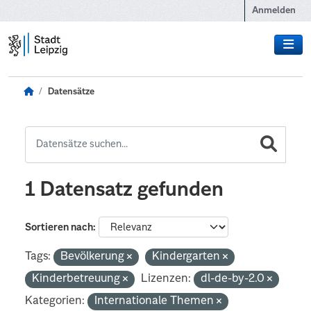
Zum Hauptinhalt wechseln
Anmelden
Datensätze
1 Datensatz gefunden
Sortieren nach
Tags:
Bevölkerung
Kindergarten
Kinderbetreuung
Lizenzen:
dl-de-by-2.0
Kategorien:
Internationale Themen