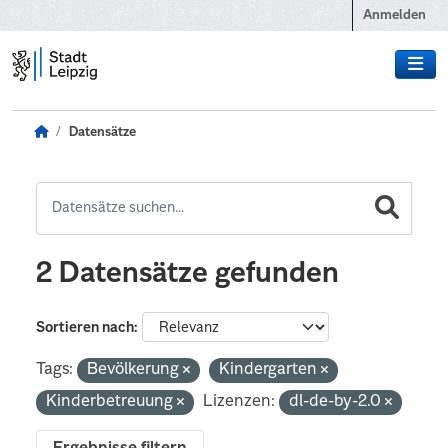
Zum Hauptinhalt wechseln
Anmelden
Datensätze
2 Datensätze gefunden
Sortieren nach
Tags:
Bevölkerung
Kindergarten
Kinderbetreuung
Lizenzen:
dl-de-by-2.0