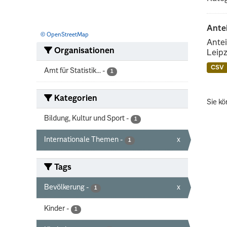
Ante
© OpenStreetMap
Antei
Organisationen
Leipz
CSV
Amt für Statistik...
-
1
Kategorien
Sie kö
Bildung, Kultur und Sport
-
1
Internationale Themen
-
x
1
Tags
Bevölkerung
-
x
1
Kinder
-
1