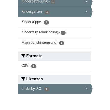
Kinderbetreuung
-
x
1
Kindergarten
-
x
1
Kinderkrippe
-
1
Kindertageseinrichtung
-
1
Migrationshintergrund
-
1
Formate
CSV
-
1
Lizenzen
dl-de-by-2.0
-
x
1