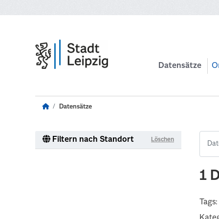
Zum Hauptinhalt wechseln
Datensätze
O
Datensätze
Filtern nach Standort
Löschen
1 
Tags:
Kateg