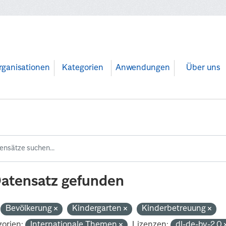
rganisationen
Kategorien
Anwendungen
Über uns
Datensatz gefunden
Bevölkerung
Kindergarten
Kinderbetreuung
orien:
Internationale Themen
Lizenzen:
dl-de-by-2.0