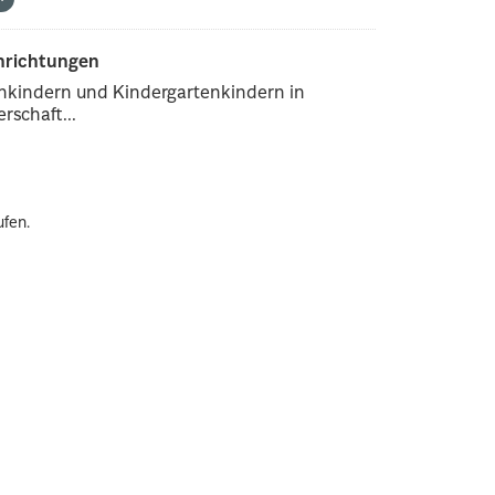
inrichtungen
enkindern und Kindergartenkindern in
rschaft...
ufen.