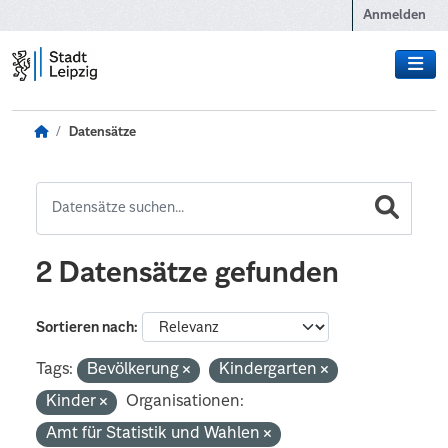
Zum Hauptinhalt wechseln
Anmelden
Datensätze
2 Datensätze gefunden
Sortieren nach
Tags:
Bevölkerung
Kindergarten
Kinder
Organisationen:
Amt für Statistik und Wahlen