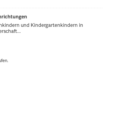
inrichtungen
enkindern und Kindergartenkindern in
rschaft...
ufen.