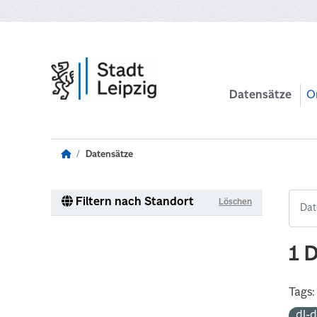
Zum Hauptinhalt wechseln
Datensätze
O
Datensätze
Filtern nach Standort
Löschen
1 
Tags:
dl-