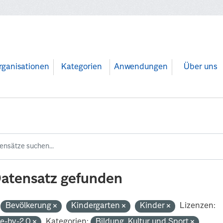
rganisationen
Kategorien
Anwendungen
Über uns
Datensatz gefunden
Bevölkerung
Kindergarten
Kinder
Lizenzen:
de-by-2.0
Kategorien:
Bildung, Kultur und Sport