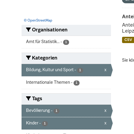
Ante
© OpenStreetMap
Antei
Organisationen
Leipz
CSV
Amt für Statistik...
-
1
Kategorien
Sie kö
Bildung, Kultur und Sport
-
x
1
Internationale Themen
-
1
Tags
Bevölkerung
-
x
1
Kinder
-
x
1