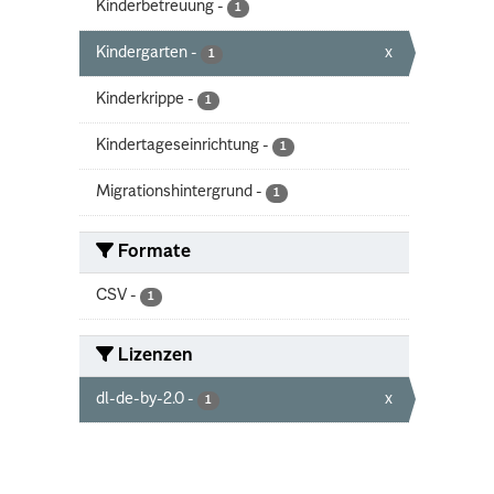
Kinderbetreuung
-
1
Kindergarten
-
x
1
Kinderkrippe
-
1
Kindertageseinrichtung
-
1
Migrationshintergrund
-
1
Formate
CSV
-
1
Lizenzen
dl-de-by-2.0
-
x
1