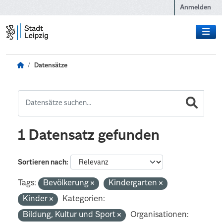
Zum Hauptinhalt wechseln
Anmelden
Datensätze
1 Datensatz gefunden
Sortieren nach
Tags:
Bevölkerung
Kindergarten
Kinder
Kategorien:
Bildung, Kultur und Sport
Organisationen: