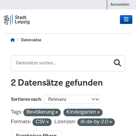
Zum Hauptinhalt wechseln
Anmelden
Datensätze
2 Datensätze gefunden
Sortieren nach
Tags:
Bevölkerung
Kindergarten
Formate:
CSV
Lizenzen:
dl-de-by-2.0