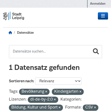
Zum Hauptinhalt wechseln
Anmelden
Datensätze
1 Datensatz gefunden
Sortieren nach
Tags:
Bevölkerung
Kindergarten
Lizenzen:
dl-de-by-2.0
Kategorien:
Bildung, Kultur und Sport
Formate:
CSV