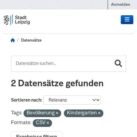
Zum Hauptinhalt wechseln
Anmelden
Datensätze
2 Datensätze gefunden
Sortieren nach
Tags:
Bevölkerung
Kindergarten
Formate:
CSV