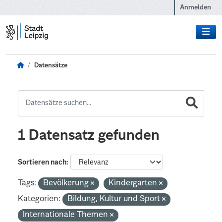
Zum Hauptinhalt wechseln
Anmelden
Datensätze
1 Datensatz gefunden
Sortieren nach
Tags:
Bevölkerung
Kindergarten
Kategorien:
Bildung, Kultur und Sport
Internationale Themen