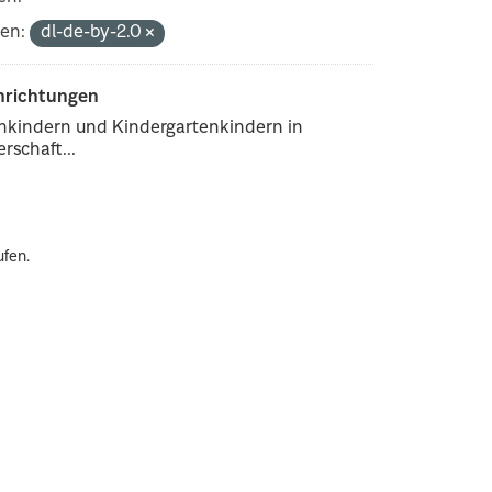
en:
dl-de-by-2.0
inrichtungen
enkindern und Kindergartenkindern in
rschaft...
ufen.