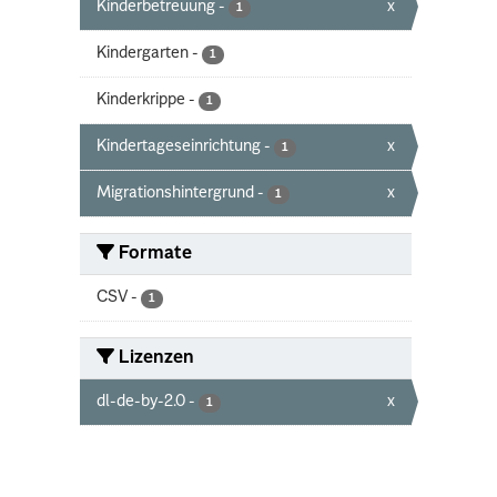
Kinderbetreuung
-
x
1
Kindergarten
-
1
Kinderkrippe
-
1
Kindertageseinrichtung
-
x
1
Migrationshintergrund
-
x
1
Formate
CSV
-
1
Lizenzen
dl-de-by-2.0
-
x
1