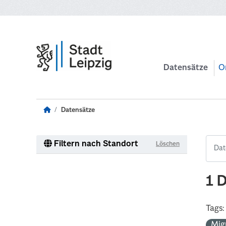
Zum Hauptinhalt wechseln
Datensätze
O
Datensätze
Filtern nach Standort
Löschen
1 
Tags:
Mig