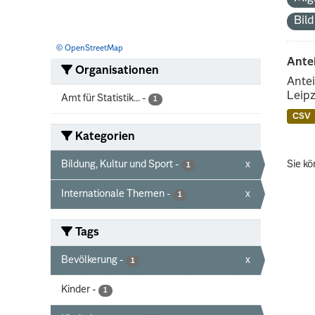
Bil
© OpenStreetMap
Ante
Organisationen
Antei
Leipz
Amt für Statistik...
-
1
CSV
Kategorien
Bildung, Kultur und Sport
-
x
Sie kö
1
Internationale Themen
-
x
1
Tags
Bevölkerung
-
x
1
Kinder
-
1