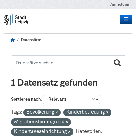
Zum Hauptinhalt wechseln
Anmelden
Datensätze
1 Datensatz gefunden
Sortieren nach
Tags:
Bevölkerung
Kinderbetreuung
Migrationshintergrund
Kindertageseinrichtung
Kategorien: