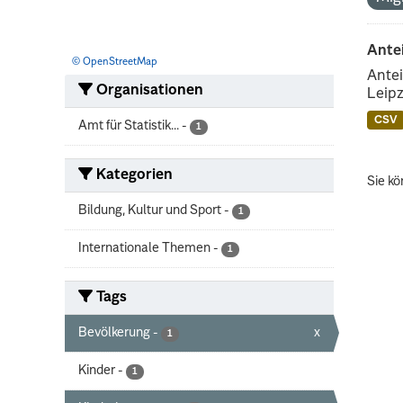
Ante
© OpenStreetMap
Antei
Organisationen
Leipz
CSV
Amt für Statistik...
-
1
Kategorien
Sie kö
Bildung, Kultur und Sport
-
1
Internationale Themen
-
1
Tags
Bevölkerung
-
x
1
Kinder
-
1