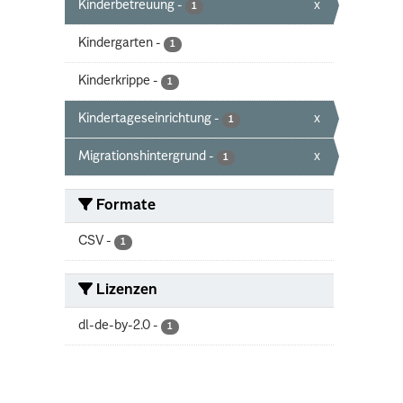
Kinderbetreuung
-
x
1
Kindergarten
-
1
Kinderkrippe
-
1
Kindertageseinrichtung
-
x
1
Migrationshintergrund
-
x
1
Formate
CSV
-
1
Lizenzen
dl-de-by-2.0
-
1