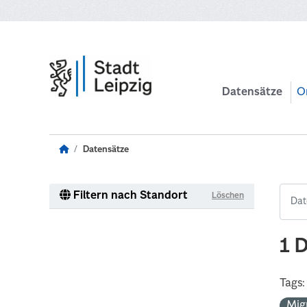
Zum Hauptinhalt wechseln
Datensätze
O
Datensätze
Filtern nach Standort
Löschen
1 
Tags:
Mig