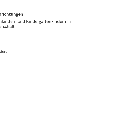
inrichtungen
enkindern und Kindergartenkindern in
rschaft...
ufen.