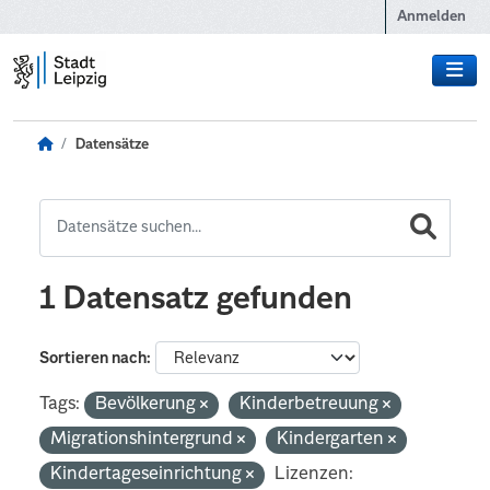
Zum Hauptinhalt wechseln
Anmelden
Datensätze
1 Datensatz gefunden
Sortieren nach
Tags:
Bevölkerung
Kinderbetreuung
Migrationshintergrund
Kindergarten
Kindertageseinrichtung
Lizenzen: