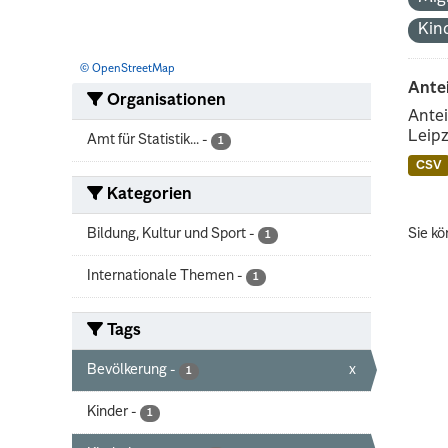
Kin
© OpenStreetMap
Ante
Organisationen
Antei
Leipz
Amt für Statistik...
-
1
CSV
Kategorien
Bildung, Kultur und Sport
-
Sie kö
1
Internationale Themen
-
1
Tags
Bevölkerung
-
x
1
Kinder
-
1