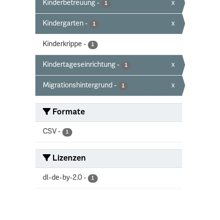
Kinderbetreuung
-
x
1
Kindergarten
-
x
1
Kinderkrippe
-
1
Kindertageseinrichtung
-
x
1
Migrationshintergrund
-
x
1
Formate
CSV
-
1
Lizenzen
dl-de-by-2.0
-
1