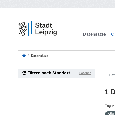
Zum Hauptinhalt wechseln
Datensätze
O
Datensätze
Filtern nach Standort
Löschen
1 
Tags:
Mig