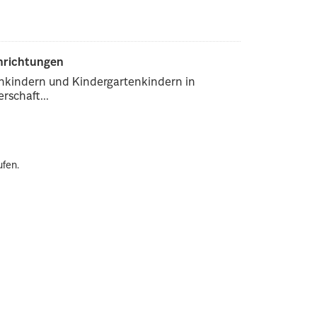
inrichtungen
enkindern und Kindergartenkindern in
rschaft...
ufen.