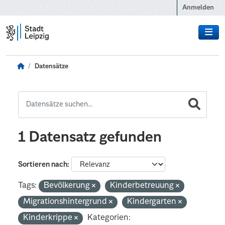
Zum Hauptinhalt wechseln
Anmelden
Datensätze
1 Datensatz gefunden
Sortieren nach
Tags:
Bevölkerung
Kinderbetreuung
Migrationshintergrund
Kindergarten
Kinderkrippe
Kategorien: