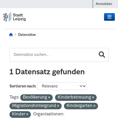
Zum Hauptinhalt wechseln
Anmelden
Datensätze
1 Datensatz gefunden
Sortieren nach
Tags:
Bevölkerung
Kinderbetreuung
Migrationshintergrund
Kindergarten
Kinder
Organisationen: