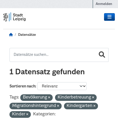
Zum Hauptinhalt wechseln
Anmelden
Datensätze
1 Datensatz gefunden
Sortieren nach
Tags:
Bevölkerung
Kinderbetreuung
Migrationshintergrund
Kindergarten
Kinder
Kategorien: