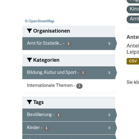
Kin
Amt
© OpenStreetMap
Organisationen
Ante
Amt für Statistik...
-
x
1
Antei
Leipz
Kategorien
CSV
Bildung, Kultur und Sport
-
x
1
Sie kö
Internationale Themen
-
1
Tags
Bevölkerung
-
x
1
Kinder
-
x
1