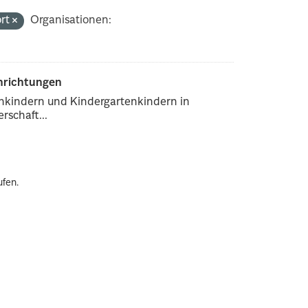
ort
Organisationen:
inrichtungen
enkindern und Kindergartenkindern in
rschaft...
ufen.