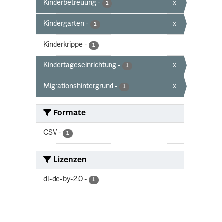
Kinderbetreuung
-
x
1
Kindergarten
-
x
1
Kinderkrippe
-
1
Kindertageseinrichtung
-
x
1
Migrationshintergrund
-
x
1
Formate
CSV
-
1
Lizenzen
dl-de-by-2.0
-
1