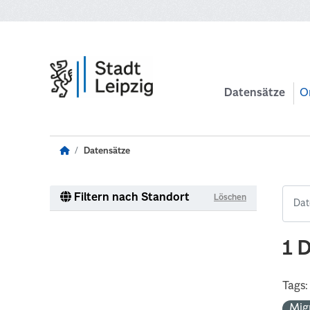
Zum Hauptinhalt wechseln
Datensätze
O
Datensätze
Filtern nach Standort
Löschen
1 
Tags:
Mig