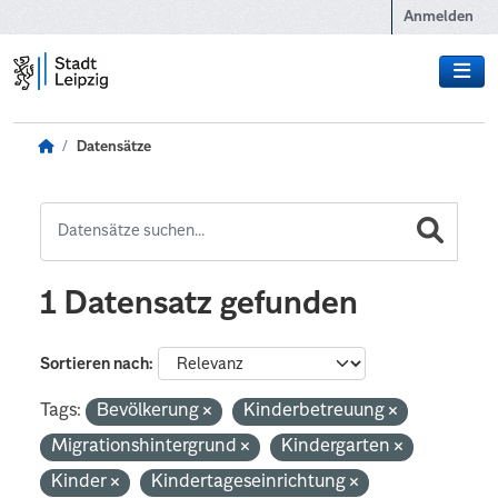
Zum Hauptinhalt wechseln
Anmelden
Datensätze
1 Datensatz gefunden
Sortieren nach
Tags:
Bevölkerung
Kinderbetreuung
Migrationshintergrund
Kindergarten
Kinder
Kindertageseinrichtung