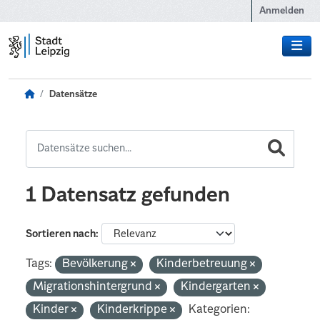
Zum Hauptinhalt wechseln
Anmelden
Datensätze
1 Datensatz gefunden
Sortieren nach
Tags:
Bevölkerung
Kinderbetreuung
Migrationshintergrund
Kindergarten
Kinder
Kinderkrippe
Kategorien: