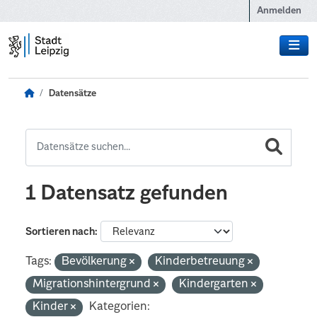
Zum Hauptinhalt wechseln
Anmelden
Datensätze
1 Datensatz gefunden
Sortieren nach
Tags:
Bevölkerung
Kinderbetreuung
Migrationshintergrund
Kindergarten
Kinder
Kategorien: