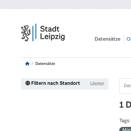
Zum Hauptinhalt wechseln
Datensätze
O
Datensätze
Filtern nach Standort
Löschen
1 
Tags:
Mig