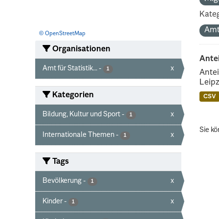
Kateg
Amt
© OpenStreetMap
Organisationen
Ante
Amt für Statistik...
-
x
1
Antei
Leipz
Kategorien
CSV
Bildung, Kultur und Sport
-
x
1
Sie kö
Internationale Themen
-
x
1
Tags
Bevölkerung
-
x
1
Kinder
-
x
1