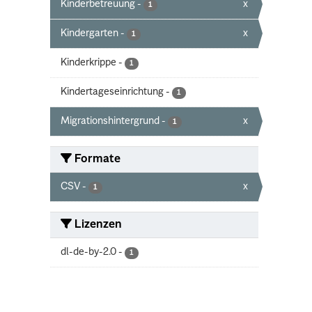
Kinderbetreuung
-
x
1
Kindergarten
-
x
1
Kinderkrippe
-
1
Kindertageseinrichtung
-
1
Migrationshintergrund
-
x
1
Formate
CSV
-
x
1
Lizenzen
dl-de-by-2.0
-
1