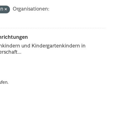
en
Organisationen:
inrichtungen
enkindern und Kindergartenkindern in
rschaft...
ufen.