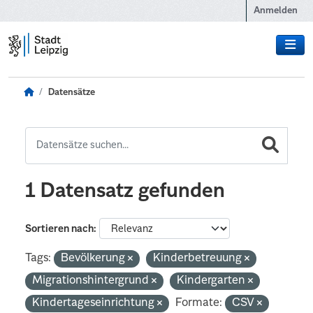
Zum Hauptinhalt wechseln
Anmelden
Datensätze
1 Datensatz gefunden
Sortieren nach
Tags:
Bevölkerung
Kinderbetreuung
Migrationshintergrund
Kindergarten
Kindertageseinrichtung
Formate:
CSV