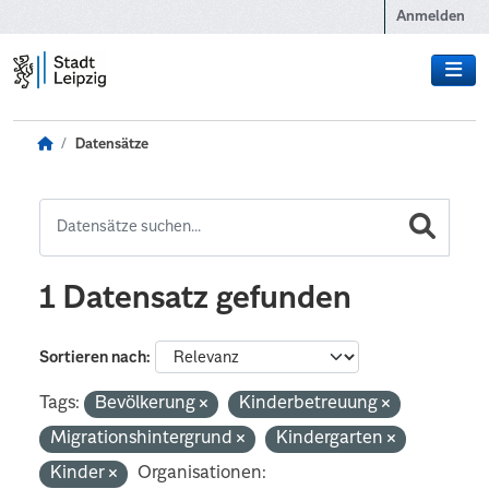
Zum Hauptinhalt wechseln
Anmelden
Datensätze
1 Datensatz gefunden
Sortieren nach
Tags:
Bevölkerung
Kinderbetreuung
Migrationshintergrund
Kindergarten
Kinder
Organisationen: