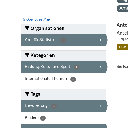
Amt
© OpenStreetMap
Ante
Organisationen
Antei
Leipz
Amt für Statistik...
-
x
1
CSV
Kategorien
Bildung, Kultur und Sport
-
x
Sie kö
1
Internationale Themen
-
1
Tags
Bevölkerung
-
x
1
Kinder
-
1