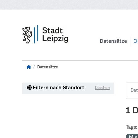
Zum Hauptinhalt wechseln
Datensätze
O
Datensätze
Filtern nach Standort
Löschen
1 
Tags:
Mig