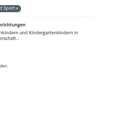
nd Sport
inrichtungen
enkindern und Kindergartenkindern in
rschaft...
ufen.