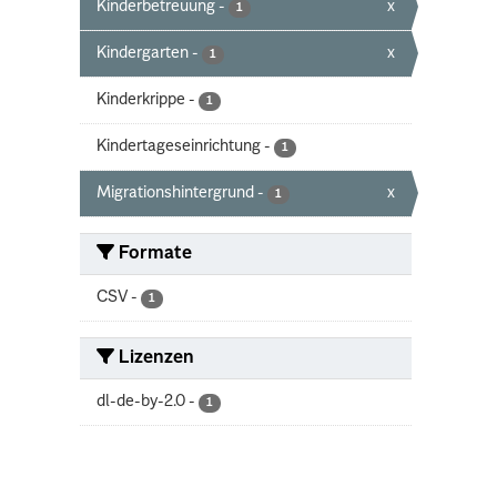
Kinderbetreuung
-
x
1
Kindergarten
-
x
1
Kinderkrippe
-
1
Kindertageseinrichtung
-
1
Migrationshintergrund
-
x
1
Formate
CSV
-
1
Lizenzen
dl-de-by-2.0
-
1