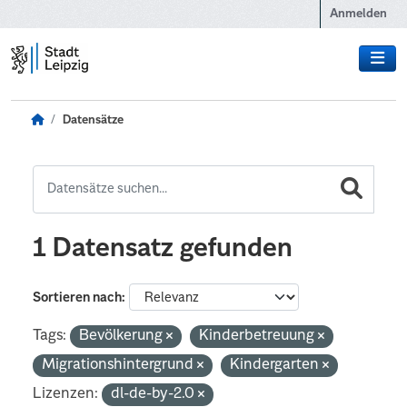
Zum Hauptinhalt wechseln
Anmelden
Datensätze
1 Datensatz gefunden
Sortieren nach
Tags:
Bevölkerung
Kinderbetreuung
Migrationshintergrund
Kindergarten
Lizenzen:
dl-de-by-2.0