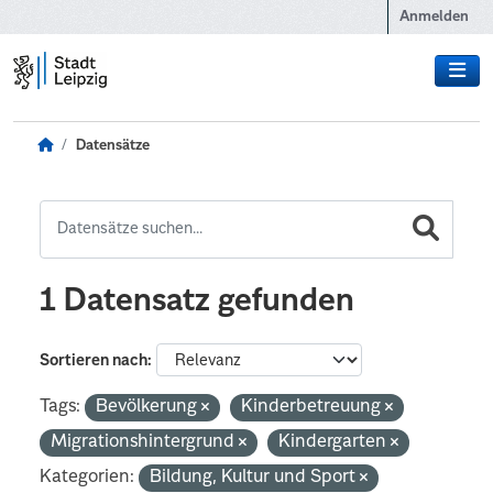
Zum Hauptinhalt wechseln
Anmelden
Datensätze
1 Datensatz gefunden
Sortieren nach
Tags:
Bevölkerung
Kinderbetreuung
Migrationshintergrund
Kindergarten
Kategorien:
Bildung, Kultur und Sport