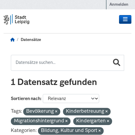
Zum Hauptinhalt wechseln
Anmelden
Datensätze
1 Datensatz gefunden
Sortieren nach
Tags:
Bevölkerung
Kinderbetreuung
Migrationshintergrund
Kindergarten
Kategorien:
Bildung, Kultur und Sport