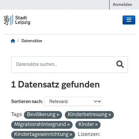
Zum Hauptinhalt wechseln
Anmelden
Datensätze
1 Datensatz gefunden
Sortieren nach
Tags:
Bevölkerung
Kinderbetreuung
Migrationshintergrund
Kinder
Kindertageseinrichtung
Lizenzen: