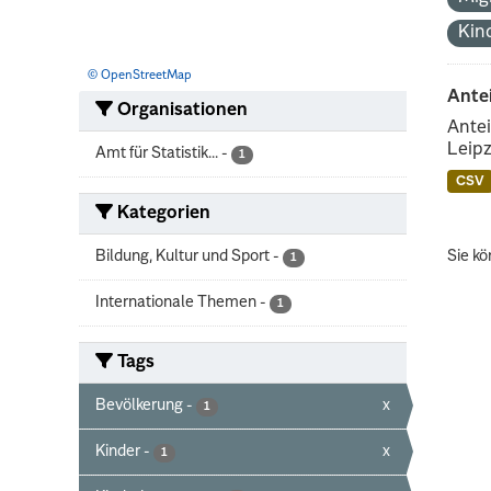
Kin
© OpenStreetMap
Ante
Organisationen
Antei
Leipz
Amt für Statistik...
-
1
CSV
Kategorien
Bildung, Kultur und Sport
-
Sie kö
1
Internationale Themen
-
1
Tags
Bevölkerung
-
x
1
Kinder
-
x
1