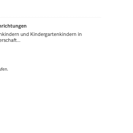
inrichtungen
enkindern und Kindergartenkindern in
rschaft...
ufen.