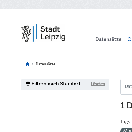
Zum Hauptinhalt wechseln
Datensätze
O
Datensätze
Filtern nach Standort
Löschen
1 
Tags:
Mig