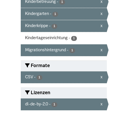
Kinderbetreuung
-
x
1
Kindergarten
-
x
1
Kinderkrippe
-
x
1
Kindertageseinrichtung
-
1
Migrationshintergrund
-
x
1
Formate
CSV
-
x
1
Lizenzen
dl-de-by-2.0
-
x
1