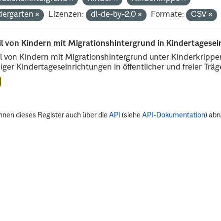
dergarten
Lizenzen:
dl-de-by-2.0
Formate:
CSV
il von Kindern mit Migrationshintergrund in Kindertagese
l von Kindern mit Migrationshintergrund unter Kinderkripp
iger Kindertageseinrichtungen in öffentlicher und freier Träge
nnen dieses Register auch über die
API
(siehe
API-Dokumentation
) abr