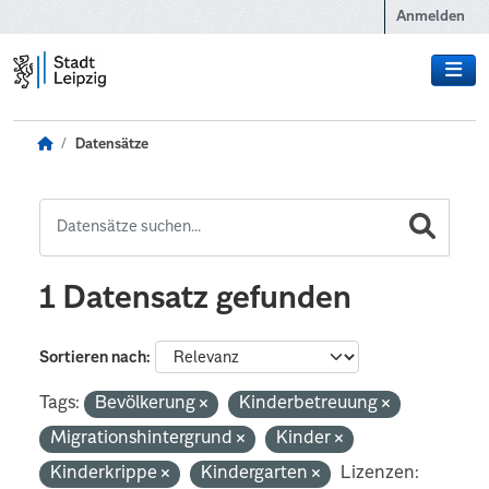
Zum Hauptinhalt wechseln
Anmelden
Datensätze
1 Datensatz gefunden
Sortieren nach
Tags:
Bevölkerung
Kinderbetreuung
Migrationshintergrund
Kinder
Kinderkrippe
Kindergarten
Lizenzen: