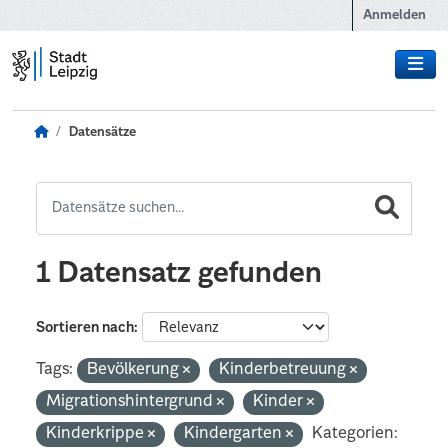
Zum Hauptinhalt wechseln
Anmelden
Datensätze
1 Datensatz gefunden
Sortieren nach
Tags:
Bevölkerung
Kinderbetreuung
Migrationshintergrund
Kinder
Kinderkrippe
Kindergarten
Kategorien: