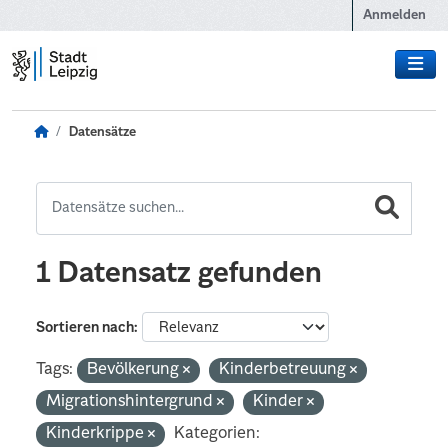
Zum Hauptinhalt wechseln
Anmelden
Datensätze
1 Datensatz gefunden
Sortieren nach
Tags:
Bevölkerung
Kinderbetreuung
Migrationshintergrund
Kinder
Kinderkrippe
Kategorien: