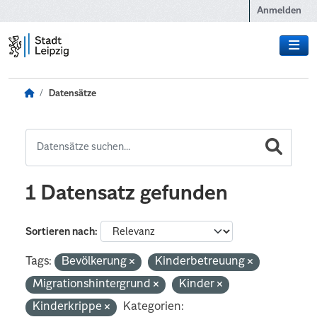
Zum Hauptinhalt wechseln
Anmelden
Datensätze
1 Datensatz gefunden
Sortieren nach
Tags:
Bevölkerung
Kinderbetreuung
Migrationshintergrund
Kinder
Kinderkrippe
Kategorien: