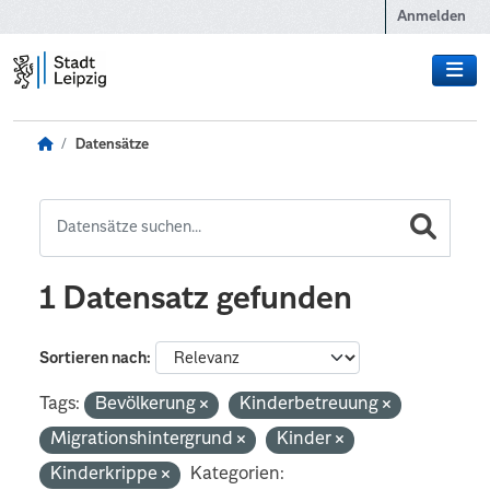
Zum Hauptinhalt wechseln
Anmelden
Datensätze
1 Datensatz gefunden
Sortieren nach
Tags:
Bevölkerung
Kinderbetreuung
Migrationshintergrund
Kinder
Kinderkrippe
Kategorien: