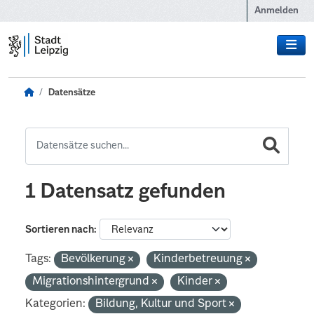
Zum Hauptinhalt wechseln
Anmelden
Datensätze
1 Datensatz gefunden
Sortieren nach
Tags:
Bevölkerung
Kinderbetreuung
Migrationshintergrund
Kinder
Kategorien:
Bildung, Kultur und Sport