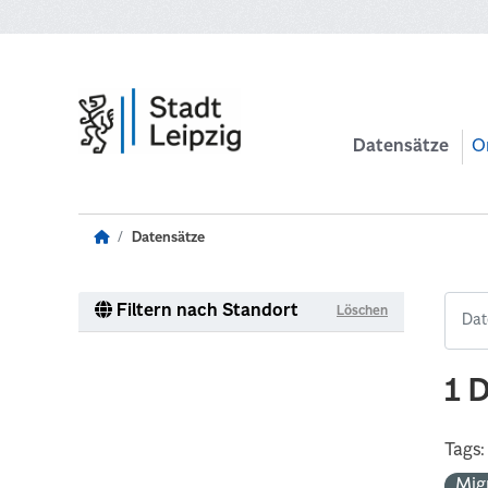
Zum Hauptinhalt wechseln
Datensätze
O
Datensätze
Filtern nach Standort
Löschen
1 
Tags:
Mig