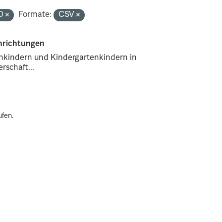
.0
Formate:
CSV
inrichtungen
enkindern und Kindergartenkindern in
rschaft...
ufen.