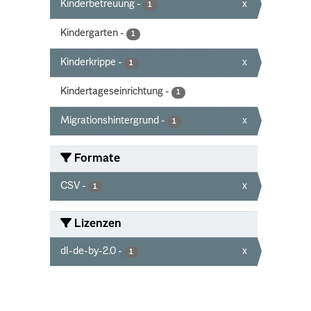
Kinderbetreuung
-
x
1
Kindergarten
-
1
Kinderkrippe
-
x
1
Kindertageseinrichtung
-
1
Migrationshintergrund
-
x
1
Formate
CSV
-
x
1
Lizenzen
dl-de-by-2.0
-
x
1