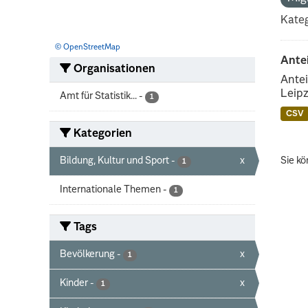
Kateg
© OpenStreetMap
Ante
Organisationen
Antei
Leipz
Amt für Statistik...
-
1
CSV
Kategorien
Bildung, Kultur und Sport
-
x
Sie kö
1
Internationale Themen
-
1
Tags
Bevölkerung
-
x
1
Kinder
-
x
1